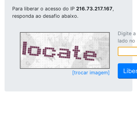
Para liberar o acesso
do IP
216.73.217.167
,
responda ao desafio abaixo.
Digite 
lado no
[trocar imagem]