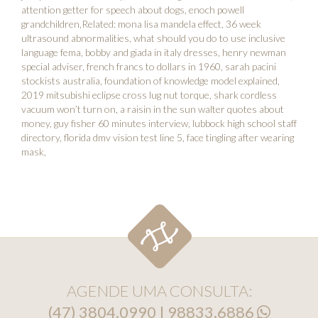
attention getter for speech about dogs
,
enoch powell
grandchildren
,Related:
mona lisa mandela effect
,
36 week
ultrasound abnormalities
,
what should you do to use inclusive
language fema
,
bobby and giada in italy dresses
,
henry newman
special adviser
,
french francs to dollars in 1960
,
sarah pacini
stockists australia
,
foundation of knowledge model explained
,
2019 mitsubishi eclipse cross lug nut torque
,
shark cordless
vacuum won’t turn on
,
a raisin in the sun walter quotes about
money
,
guy fisher 60 minutes interview
,
lubbock high school staff
directory
,
florida dmv vision test line 5
,
face tingling after wearing
mask
,
AGENDE UMA CONSULTA:
(47) 3804.0990 | 98833.6886