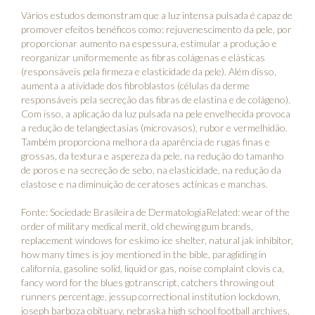
Vários estudos demonstram que a luz intensa pulsada é capaz de
promover efeitos benéficos como: rejuvenescimento da pele, por
proporcionar aumento na espessura, estimular a produção e
reorganizar uniformemente as fibras colágenas e elásticas
(responsáveis pela firmeza e elasticidade da pele). Além disso,
aumenta a atividade dos fibroblastos (células da derme
responsáveis pela secreção das fibras de elastina e de colágeno).
Com isso, a aplicação da luz pulsada na pele envelhecida provoca
a redução de telangiectasias (microvasos), rubor e vermelhidão.
Também proporciona melhora da aparência de rugas finas e
grossas, da textura e aspereza da pele, na redução do tamanho
de poros e na secreção de sebo, na elasticidade, na redução da
elastose e na diminuição de ceratoses actínicas e manchas.
Fonte: Sociedade Brasileira de DermatologiaRelated:
wear of the
order of military medical merit
,
old chewing gum brands
,
replacement windows for eskimo ice shelter
,
natural jak inhibitor
,
how many times is joy mentioned in the bible
,
paragliding in
california
,
gasoline solid, liquid or gas
,
noise complaint clovis ca
,
fancy word for the blues gotranscript
,
catchers throwing out
runners percentage
,
jessup correctional institution lockdown
,
joseph barboza obituary
,
nebraska high school football archives
,